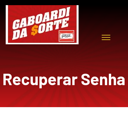
Ir
para
o
conteúdo
Recuperar Senha